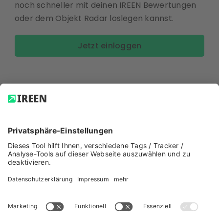
noch schneller mit deinen IREEN Bewertungen
oder dem Objekt Radar loslegen kannst.
Jetzt einloggen
9. August 2023
|
Releases
© 2023 Ireen GmbH.
Impressum
|
AGB
|
Datenschutz
|
Über das
IREEN-Team