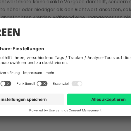
chtwertmiete keine exakte Vorgabe darstellt, sondern dir 
te höher oder niedriger als den Richtwert ansetzen, sol
ngefochten werden, während eine unangemessen niedri
erechte Miete zu vereinbaren, die sowohl deine Interesse
eit gültigen Richtwert, Betriebskosten, Umsatzsteuer s
der Wohnung, Erhaltungszustand des Hauses, Wohnungsl
 Gesetzlich sind dafür keine festen Sätze vorgegeben
es eine Empfehlung vom Land Wien, an die man sich übli
s Mietwertrichtzinses
.2022 gültig. Die Preise gelten pro Quadratmeter Wohnn