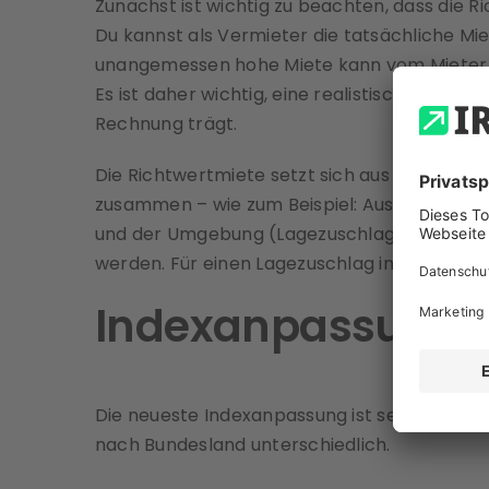
Zunächst ist wichtig zu beachten, dass die Ri
Du kannst als Vermieter die tatsächliche Mie
unangemessen hohe Miete kann vom Mieter a
Es ist daher wichtig, eine realistische und g
Rechnung trägt.
Die Richtwertmiete setzt sich aus dem derz
zusammen – wie zum Beispiel: Ausstattung 
und der Umgebung (Lagezuschlag) zusammen.
werden. Für einen
Lagezuschlag in Wien
gibt 
Indexanpassung de
Die neueste Indexanpassung ist seit dem 1.4
nach Bundesland unterschiedlich.