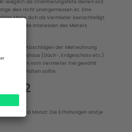
lediglich als Orientierungshilfe dienen soll.
ange dies nicht unangemessen ist. Eine
ge Miete dich als Vermieter benachteiligt.
n, als auch die Interessen des Mieters
owie Zu- und Abschlägen der Mietwohnung
age im Mietshaus (Dach-, Erdgeschoss etc.)
 und können vom Vermieter frei gewählt
cherweise halten sollte.
 2022
utzfläche und Monat. Die Erhöhungen sind je