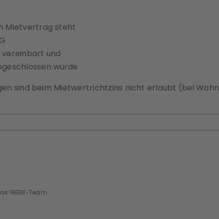
m Mietvertrag steht
RG
 vereinbart und
abgeschlossen wurde
en sind beim Mietwertrichtzins nicht erlaubt (bei Wo
das IREEN-Team