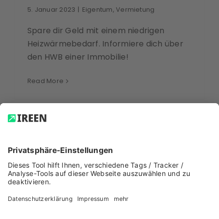
5. Januar 2023
|
Eigentum
,
Vermietung
Spare dir Geld mit einem niedrigen
Heizwärmebedarf. Informiere dich über
den HWB einer Immobilie!
Read More
LOAD MORE POSTS